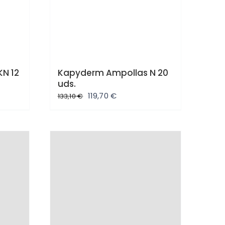
N 12
Kapyderm Ampollas N 20
uds.
El
El
119,70
€
133,10
€
precio
precio
original
actual
era:
es:
133,10 €.
119,70 €.
Oferta