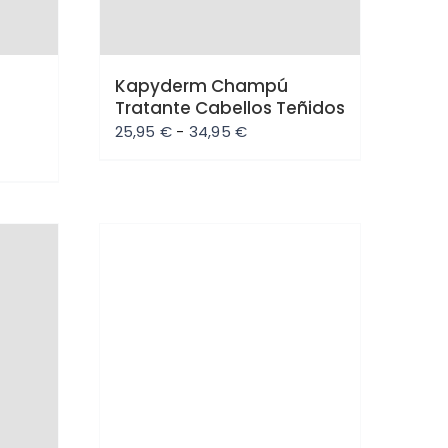
Kapyderm Champú
Tratante Cabellos Teñidos
Rango
25,95
€
-
34,95
€
de
precios:
desde
25,95 €
hasta
Oferta
34,95 €