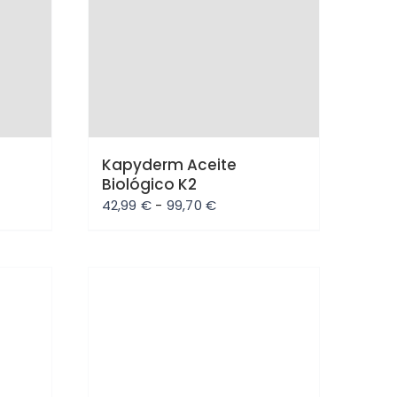
Kapyderm Aceite
Biológico K2
Rango
42,99
€
-
99,70
€
de
:
precios:
desde
42,99 €
hasta
Oferta
99,70 €