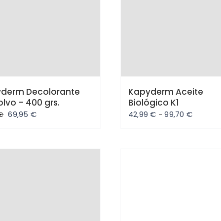
derm Decolorante
Kapyderm Aceite
olvo – 400 grs.
Biológico K1
El
El
Rango
69,95
€
42,99
€
-
99,70
€
€
precio
precio
de
original
actual
precios
era:
es:
desde
79,86 €.
69,95 €.
42,99 €
hasta
rta
Oferta
99,70 €