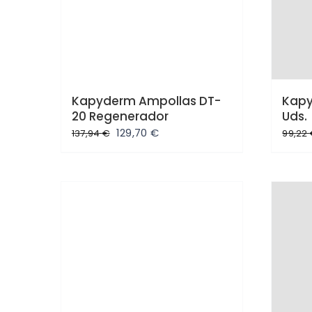
Kapyderm Ampollas DT-
Kapy
20 Regenerador
Uds.
El
El
129,70
€
137,94
€
99,22
precio
precio
original
actual
era:
es:
137,94 €.
129,70 €.
Oferta
Ofe