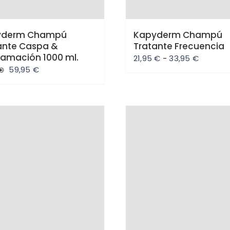
yderm Champú
Kapyderm Champú
ante Caspa &
Tratante Frecuencia
amación 1000 ml.
Rango
21,95
€
-
33,95
€
El
El
59,95
€
€
de
precio
precio
precios:
original
actual
desde
era:
es:
21,95 €
66,55 €.
59,95 €.
hasta
rta
Oferta
33,95 €