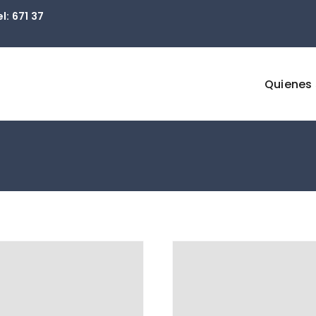
: 671 37
Quienes
rta
Oferta