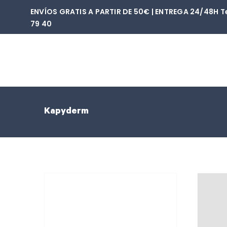
Saltar
ENVÍOS GRATIS A PARTIR DE 50€ | ENTREGA 24/48H Tel
al
79 40‬
contenido
Kapyderm
Oferta
Ofe