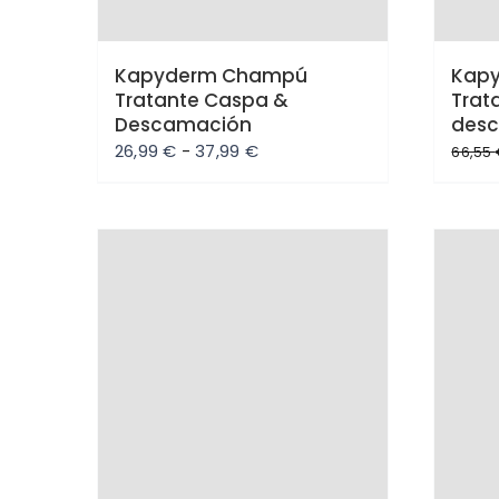
Kapyderm Champú
Kap
Tratante Caspa &
Trat
Descamación
desc
Rango
26,99
€
-
37,99
€
66,55
de
precios:
desde
26,99 €
hasta
Oferta
Ofe
37,99 €