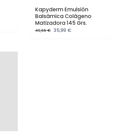
Kapyderm Emulsión
Balsámica Colágeno
Matizadora 145 Grs.
El
El
35,99
€
40,66
€
precio
precio
:
original
actual
era:
es:
40,66 €.
35,99 €.
Oferta