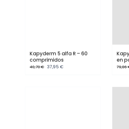
Kapyderm 5 alfa R – 60
Kapy
comprimidos
en p
El
El
37,95
€
40,70
€
79,86
precio
precio
original
actual
era:
es:
40,70 €.
37,95 €.
Oferta
Ofe