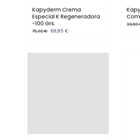
Kapyderm Crema
Kapy
Especial K Regeneradora
Com
-100 Grs.
39,60
El
El
69,95
€
75,02
€
precio
precio
original
actual
era:
es:
75,02 €.
69,95 €.
Oferta
Ofe