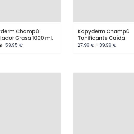
yderm Champú
Kapyderm Champú
lador Grasa 1000 ml.
Tonificante Caída
El
El
Rango
59,95
€
27,99
€
-
39,99
€
€
precio
precio
de
original
actual
precios:
era:
es:
desde
66,55 €.
59,95 €.
27,99 €
hasta
rta
Oferta
39,99 €