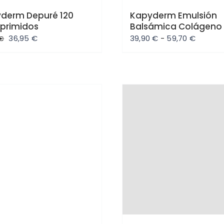
derm Depuré 120
Kapyderm Emulsión
primidos
Balsámica Colágeno
El
El
Rango
36,95
€
39,90
€
-
59,70
€
€
precio
precio
de
original
actual
precios
era:
es:
desde
39,60 €.
36,95 €.
39,90 €
hasta
rta
Oferta
59,70 €