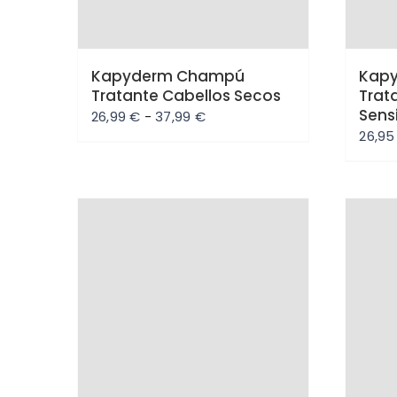
Kapyderm Champú
Kap
Tratante Cabellos Secos
Trat
Sens
Rango
26,99
€
-
37,99
€
26,9
de
precios:
desde
26,99 €
hasta
Oferta
Ofe
37,99 €