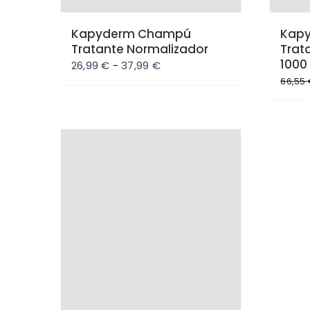
Kapyderm Champú
Kap
Tratante Normalizador
Trat
1000
Rango
26,99
€
-
37,99
€
de
66,55
precios:
desde
26,99 €
hasta
Oferta
Ofe
37,99 €