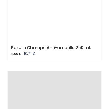
Pasulin Champú Anti-amarillo 250 ml.
El
El
10,71
€
11,90
€
precio
precio
original
actual
era:
es:
11,90 €.
10,71 €.
Oferta