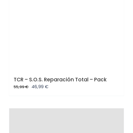
TCR – S.O.S. Reparación Total – Pack
El
El
46,99
€
55,99
€
precio
precio
original
actual
era:
es:
55,99 €.
46,99 €.
Oferta