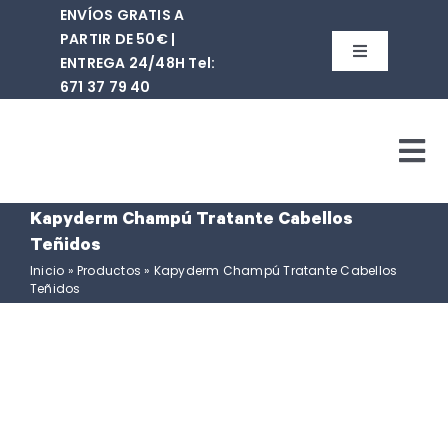
Saltar
ENVÍOS GRATIS A
al
PARTIR DE 50€ |
contenido
Toggle
ENTREGA 24/48H Tel:
Navigation
671 37 79 40‬
Buscar:
Tog
WooCommerce Cart
Nav
Kapyderm Champú Tratante Cabellos
WooCommerce My Acc
Quiene
Teñidos
Inicio
»
Productos
»
Kapyderm Champú Tratante Cabellos
Teñidos
Tie
Mar
Cont