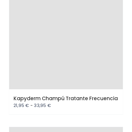
Kapyderm Champú Tratante Frecuencia
Rango
21,95
€
-
33,95
€
de
precios:
desde