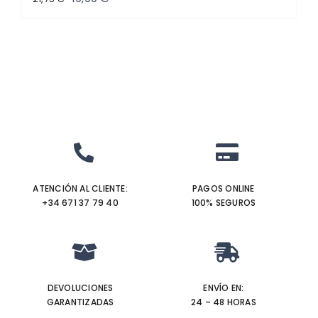
precio
precio
original
actual
era:
es:
21,75 €.
19,90 €.
ATENCIÓN AL CLIENTE:
PAGOS ONLINE
+34 671 37 79 40‬
100% SEGUROS
DEVOLUCIONES
ENVÍO EN:
GARANTIZADAS
24 – 48 HORAS