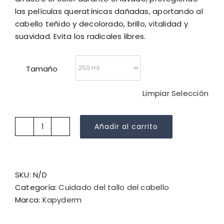
25,95 €
las películas queratínicas dañadas, aportando al
hasta
cabello teñido y decolorado, brillo, vitalidad y
34,95 €
suavidad. Evita los radicales libres.
Tamaño
Limpiar Selección
Añadir al carrito
Kapyderm
Champú
Tratante
Cabellos
SKU:
N/D
Teñidos
Categoría:
Cuidado del tallo del cabello
cantidad
Marca:
Kapyderm