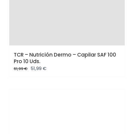
TCR – Nutrición Dermo – Capilar SAF 100
Pro 10 Uds.
El
El
51,99
€
61,99
€
precio
precio
original
actual
era:
es:
61,99 €.
51,99 €.
Oferta