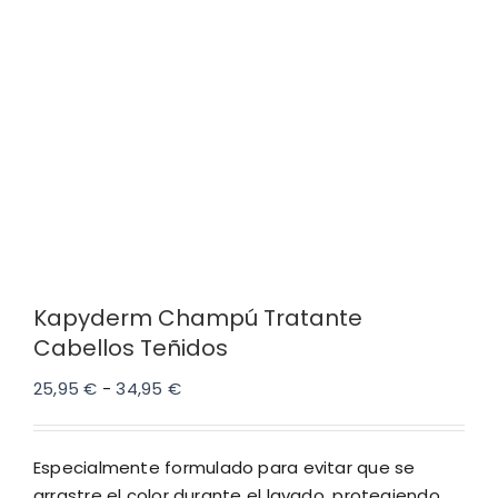
Kapyderm Champú Tratante
Cabellos Teñidos
Rango
25,95
€
-
34,95
€
de
precios:
Especialmente formulado para evitar que se
desde
arrastre el color durante el lavado, protegiendo