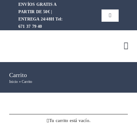
Saltar
ENVÍOS GRATIS A
al
PARTIR DE 50€ |
Toggle
contenido
ENTREGA 24/48H Tel:
Navigation
671 37 79 40‬
Buscar:
Tog
WooCommerce Cart
Nav
Quiene
Carrito
WooCommerce My Account
Inicio
»
Carrito
Tie
Mar
Tu carrito está vacío.
Cont