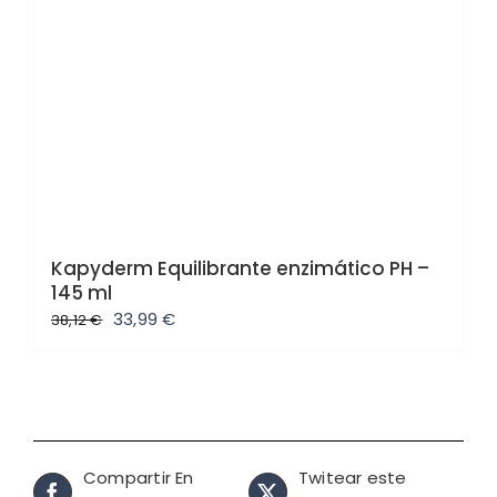
Kapyderm Equilibrante enzimático PH –
145 ml
El
El
33,99
€
38,12
€
precio
precio
original
actual
era:
es:
38,12 €.
33,99 €.
Compartir En
Twitear este