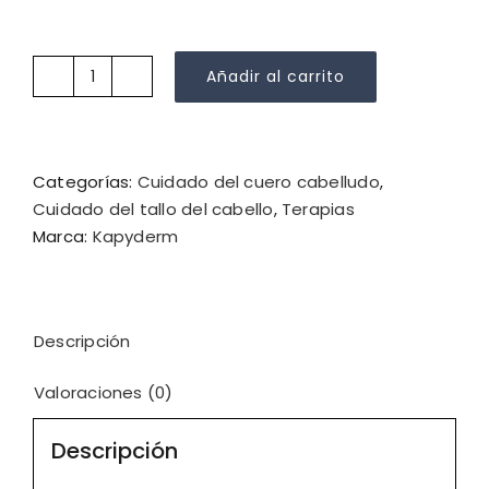
Añadir al carrito
Kapyderm
Champú
Tratante
Cabellos
Categorías:
Cuidado del cuero cabelludo
,
Sensibles
Cuidado del tallo del cabello
,
Terapias
1000
Marca:
Kapyderm
ml.
cantidad
Descripción
Valoraciones (0)
Descripción