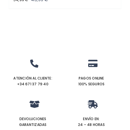
precio
precio
original
actual
era:
es:
54,99 €.
45,99 €.
ATENCIÓN AL CLIENTE:
PAGOS ONLINE
+34 671 37 79 40‬
100% SEGUROS
DEVOLUCIONES
ENVÍO EN:
GARANTIZADAS
24 – 48 HORAS