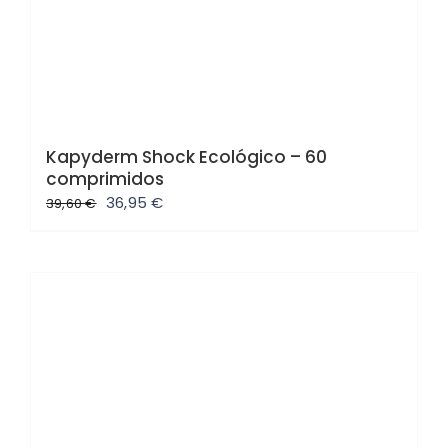
Kapyderm Shock Ecológico – 60
comprimidos
El
El
36,95
€
39,60
€
precio
precio
original
actual
era:
es:
39,60 €.
36,95 €.
Oferta