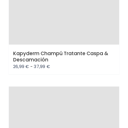
Kapyderm Champú Tratante Caspa &
Descamación
Rango
26,99
€
-
37,99
€
de
precios:
desde
26,99 €
hasta
Oferta
37,99 €