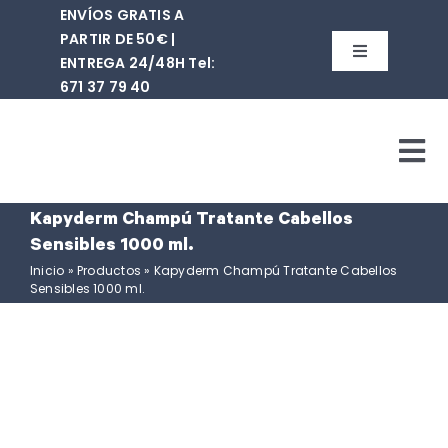
Saltar
ENVÍOS GRATIS A
al
PARTIR DE 50€ |
contenido
Toggle
ENTREGA 24/48H Tel:
Navigation
671 37 79 40‬
Buscar:
Tog
WooCommerce Cart
Nav
Kapyderm Champú Tratante Cabellos
WooCommerce My Acc
Quiene
Sensibles 1000 ml.
Inicio
»
Productos
»
Kapyderm Champú Tratante Cabellos
Sensibles 1000 ml.
Tie
Mar
Cont