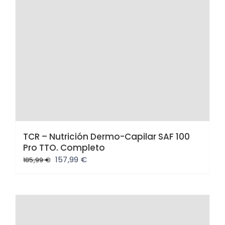
TCR – Nutrición Dermo-Capilar SAF 100
Pro TTO. Completo
El
El
157,99
€
185,99
€
precio
precio
original
actual
era:
es:
185,99 €.
157,99 €.
Oferta