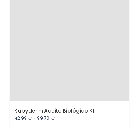
Kapyderm Aceite Biológico K1
Rango
42,99
€
-
99,70
€
de
precios: