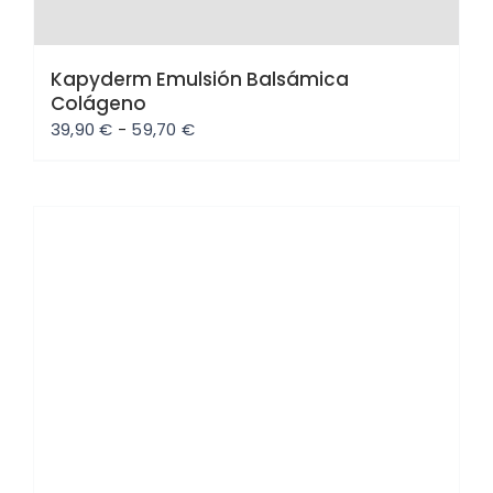
Kapyderm Emulsión Balsámica
Colágeno
Rango
39,90
€
-
59,70
€
de
precios:
desde
39,90 €
hasta
Oferta
59,70 €