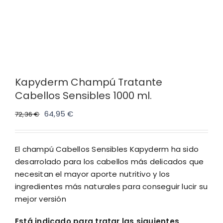
Kapyderm Champú Tratante
Cabellos Sensibles 1000 ml.
El
El
64,95
€
72,36
€
precio
precio
original
actual
El champú Cabellos Sensibles Kapyderm ha sido
era:
es:
desarrolado para los cabellos más delicados que
72,36 €.
64,95 €.
necesitan el mayor aporte nutritivo y los
ingredientes más naturales para conseguir lucir su
mejor versión
Está indicado para tratar las siguientes