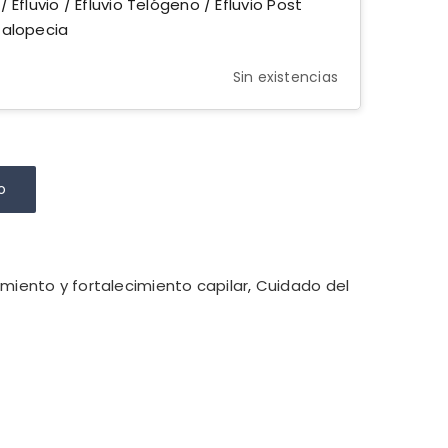
 Efluvio / Efluvio Telógeno / Efluvio Post
 alopecia
Sin existencias
o
miento y fortalecimiento capilar
,
Cuidado del