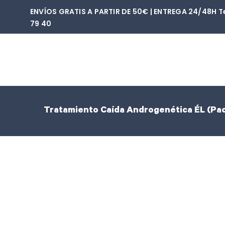
Saltar
ENVÍOS GRATIS A PARTIR DE 50€ | ENTREGA 24/48H Tel
al
79 40‬
contenido
Tratamiento Caída Androgenética ÉL (Pack
Oferta