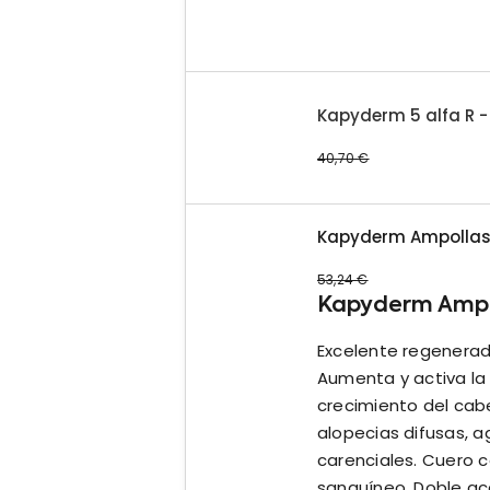
Kapyderm 5 alfa R 
40,70
€
Kapyderm Ampollas 
53,24
€
Kapyderm Ampo
Excelente regenerado
Aumenta y activa la
crecimiento del cabe
alopecias difusas, 
carenciales. Cuero c
sanguíneo. Doble acc