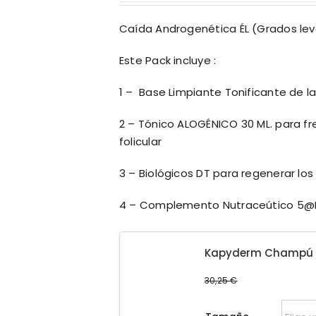
original
actual
Caída Androgenética ÉL (Grados lev
era:
es:
184,69 €.
165,99 €.
Este Pack incluye :
1 – Base Limpiante Tonificante de l
2 – Tónico ALOGÉNICO 30 ML. para fr
folicular
3 – Biológicos DT para regenerar los
4 – Complemento Nutraceútico 5@R 
Kapyderm Champú T
30,25
€