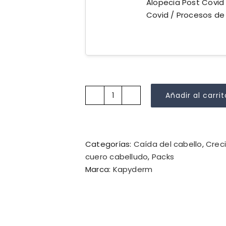
Alopecia Post Covid /
Covid / Procesos de
Añadir al carrit
Tratamiento
Caída
Androgenética
ÉL
Categorías:
Caída del cabello
,
Creci
(Pack
cuero cabelludo
,
Packs
inicio
Marca:
Kapyderm
–
grados
leves)
cantidad