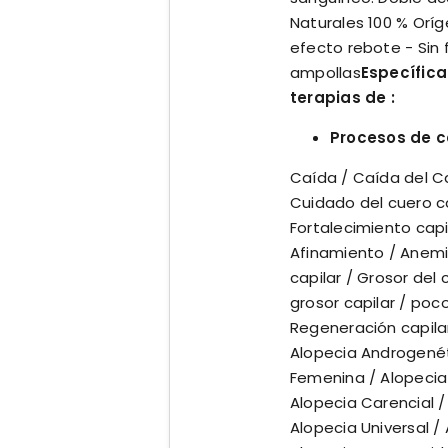
Naturales 100 % Oríg
efecto rebote - Sin
ampollas
Específic
terapias de :
Procesos de ca
Caída / Caída del C
Cuidado del cuero c
Fortalecimiento capi
Afinamiento / Anemia
capilar / Grosor del
grosor capilar / poc
Regeneración capila
Alopecia Androgenét
Femenina / Alopecia 
Alopecia Carencial / 
Alopecia Universal /