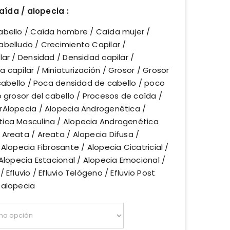
ída / alopecia :
abello / Caída hombre / Caída mujer /
abelludo / Crecimiento Capilar /
lar / Densidad / Densidad capilar /
 capilar / Miniaturización / Grosor / Grosor
 cabello / Poca densidad de cabello / poco
o grosor del cabello / Procesos de caída /
rAlopecia / Alopecia Androgenética /
ica Masculina / Alopecia Androgenética
Areata / Areata / Alopecia Difusa /
Alopecia Fibrosante / Alopecia Cicatricial /
 Alopecia Estacional / Alopecia Emocional /
 Efluvio / Efluvio Telógeno / Efluvio Post
 alopecia