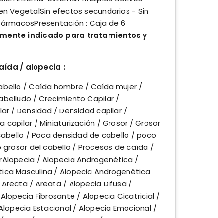
en VegetalSin efectos secundarios - Sin
 fármacosPresentación : Caja de 6
amente indicado para tratamientos y
ída / alopecia :
abello / Caída hombre / Caída mujer /
abelludo / Crecimiento Capilar /
lar / Densidad / Densidad capilar /
 capilar / Miniaturización / Grosor / Grosor
 cabello / Poca densidad de cabello / poco
o grosor del cabello / Procesos de caída /
rAlopecia / Alopecia Androgenética /
ica Masculina / Alopecia Androgenética
Areata / Areata / Alopecia Difusa /
Alopecia Fibrosante / Alopecia Cicatricial /
 Alopecia Estacional / Alopecia Emocional /