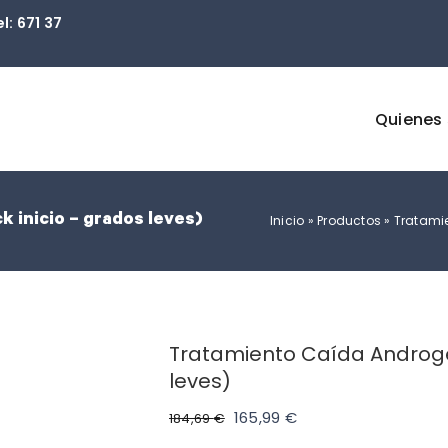
: 671 37
Quienes
 inicio – grados leves)
Inicio
»
Productos
»
Tratamie
Tratamiento Caída Androgen
leves)
El
El
165,99
€
184,69
€
precio
precio