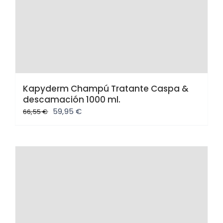
Kapyderm Champú Tratante Caspa &
descamación 1000 ml.
El
El
59,95
€
66,55
€
precio
precio
original
actual
era:
es:
66,55 €.
59,95 €.
Oferta