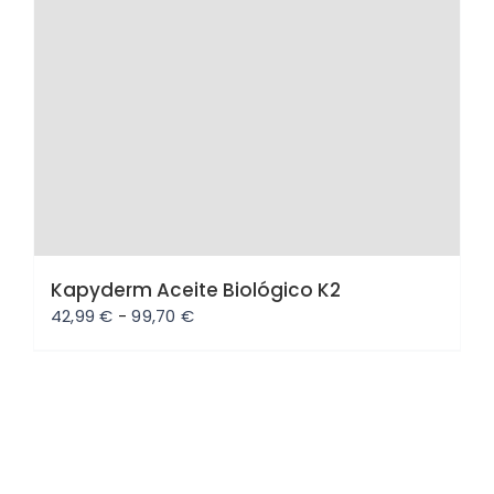
Kapyderm Aceite Biológico K2
Rango
42,99
€
-
99,70
€
de
precios:
desde
42,99 €
hasta
99,70 €