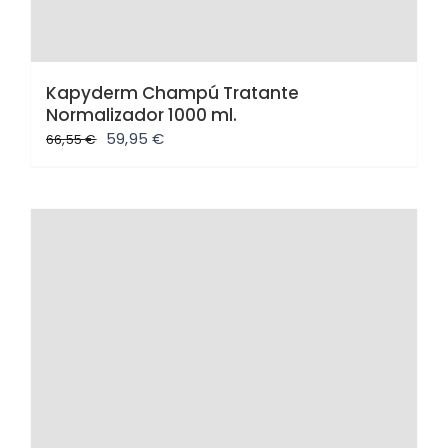
Kapyderm Champú Tratante
Normalizador 1000 ml.
El
El
59,95
€
66,55
€
precio
precio
original
actual
era:
es:
66,55 €.
59,95 €.
Oferta