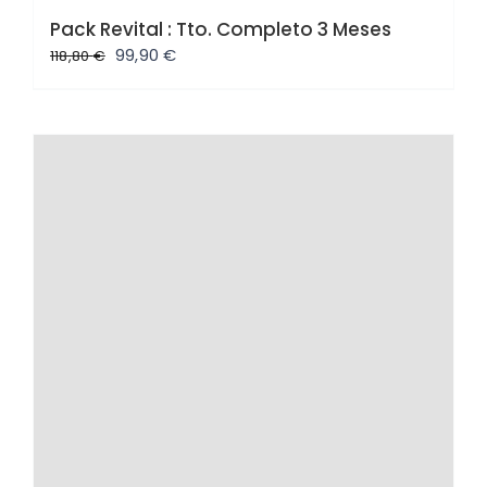
Pack Revital : Tto. Completo 3 Meses
El
El
99,90
€
118,80
€
precio
precio
original
actual
era:
es:
118,80 €.
99,90 €.
Oferta