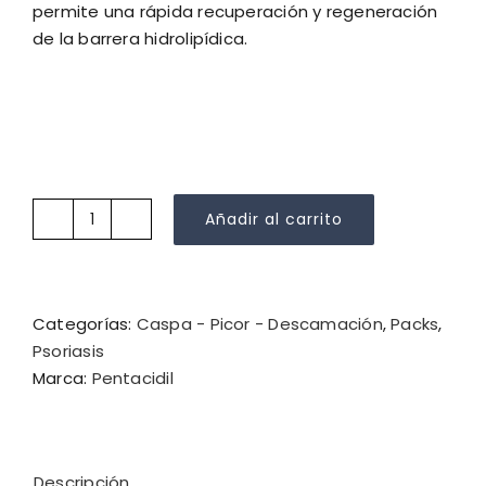
permite una rápida recuperación y regeneración
de la barrera hidrolipídica.
Añadir al carrito
Pentacidil
Rutina
Calmante
Pack
Categorías:
Caspa - Picor - Descamación
,
Packs
,
2
Psoriasis
cantidad
Marca:
Pentacidil
Descripción