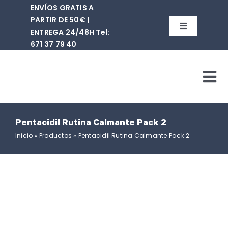
Saltar
ENVÍOS GRATIS A
al
PARTIR DE 50€ |
contenido
Toggle
ENTREGA 24/48H Tel:
Navigation
671 37 79 40‬
Buscar:
Tog
WooCommerce Cart
Nav
WooCommerce My Acc
Quiene
Pentacidil Rutina Calmante Pack 2
Inicio
»
Productos
»
Pentacidil Rutina Calmante Pack 2
Tie
Mar
Cont