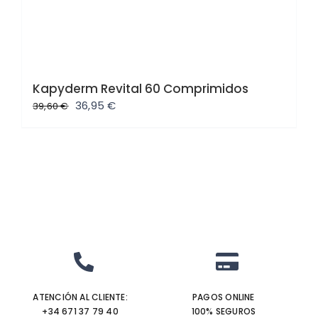
Kapyderm Revital 60 Comprimidos
El
El
36,95
€
39,60
€
precio
precio
original
actual
era:
es:
39,60 €.
36,95 €.
ATENCIÓN AL CLIENTE:
PAGOS ONLINE
+34 671 37 79 40‬
100% SEGUROS