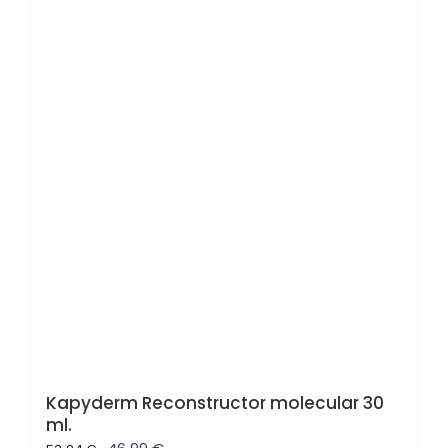
39,60 €.
36,95 €.
Oferta
Kapyderm Reconstructor molecular 30
ml.
El
El