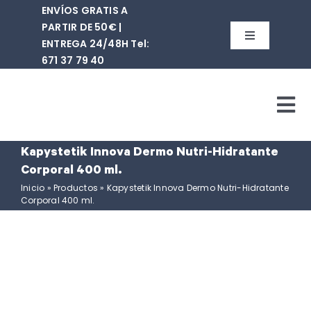
Saltar
ENVÍOS GRATIS A
al
PARTIR DE 50€ |
contenido
Toggle
ENTREGA 24/48H Tel:
Navigation
671 37 79 40‬
Buscar:
Tog
WooCommerce Cart
Nav
Kapystetik Innova Dermo Nutri-Hidratante
WooCommerce My Acc
Quiene
Corporal 400 ml.
Inicio
»
Productos
»
Kapystetik Innova Dermo Nutri-Hidratante
Corporal 400 ml.
Tie
Mar
Cont