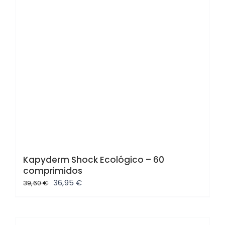
Kapyderm Shock Ecológico – 60
comprimidos
El
El
36,95
€
39,60
€
precio
precio
original
actual
era:
es: