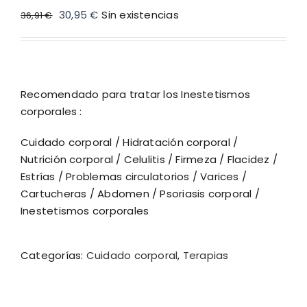
El
El
30,95
€
Sin existencias
36,91
€
precio
precio
original
actual
era:
es:
36,91 €.
30,95 €.
Recomendado para tratar los Inestetismos
corporales :
Cuidado corporal / Hidratación corporal /
Nutrición corporal / Celulitis / Firmeza / Flacidez /
Estrías / Problemas circulatorios / Varices /
Cartucheras / Abdomen / Psoriasis corporal /
Inestetismos corporales
Categorías:
Cuidado corporal
,
Terapias